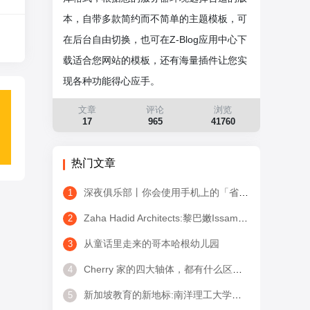
本，自带多款简约而不简单的主题模板，可
在后台自由切换，也可在Z-Blog应用中心下
载适合您网站的模板，还有海量插件让您实
现各种功能得心应手。
文章
评论
浏览
17
965
41760
热门文章
深夜俱乐部丨你会使用手机上的「省电模式」吗？
1
Zaha Hadid Architects:黎巴嫩Issam Fares国际关系学院
2
从童话里走来的哥本哈根幼儿园
3
Cherry 家的四大轴体，都有什么区别？
4
新加坡教育的新地标:南洋理工大学学习中心
5