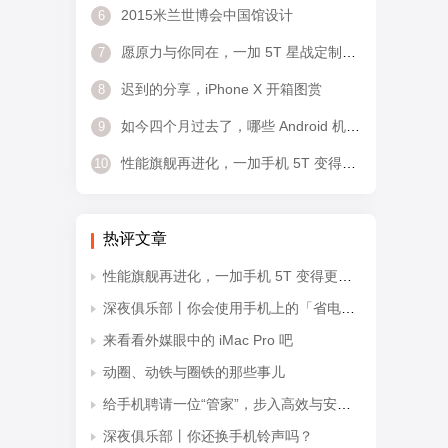
2015米兰世博会中国馆设计
6
愿原力与你同在，一加 5T 星战定制版开箱
7
迟到的分享，iPhone X 开箱图赏
8
如今四个月过去了，哪些 Android 机吃上了「奥利奥」？
9
性能旗舰再进化，一加手机 5T 变得更出众了
10
热评文章
性能旗舰再进化，一加手机 5T 变得更出众了
深夜俱乐部丨你会使用手机上的「省电模式」吗？
来看看外媒眼中的 iMac Pro 吧
动圈、动铁与圈铁的那些事儿
给手机聘请一位“管家”，步入高效与安全的智能时代
深夜俱乐部丨你还换手机铃声吗？