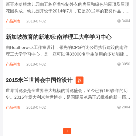
新哥本哈根幼儿园由五栋穿着特制外衣的房屋和绿色的屋顶及屋顶
花园构成。幼儿园开设于2014年7月，它是2012年的获奖作品，是
丹麦COBE事务所和PK3景观设计与D.A.I.的工程师们的共同杰作。
3404
产品列表
2018-07-02
COBE想借此项目创建一个世界级的日间护理中心。一个儿童成长
的最佳环境，可以...
新加坡教育的新地标:南洋理工大学学习中心
由Heatherwick工作室设计，领先的CPG咨询公司执行建设的南洋
理工大学学习中心，是一座可以供33000名学生使用的多功能建
筑。长长的走廊连接盒子似的教室，是传统教学楼的模式，南洋理
3050
产品列表
2018-07-02
工大学则提出要一个与现代教学方式相适应的独一无二的设计。随
着数字化的发展，教学可以...
2015米兰世博会中国馆设计
荐
世界博览会是全世界最大规模的博览盛会，至今已有160多年的历
史。2015年意大利米兰世博会，是国际展览局正式批准的新一届A
类世博会，于2015年5月1日至10月31日在意大利米兰市举办，包
2804
产品列表
2018-07-02
括中国在内的150多个国家和国际组织将参加本次博览会，会期
184天。此次世博会主题...
1